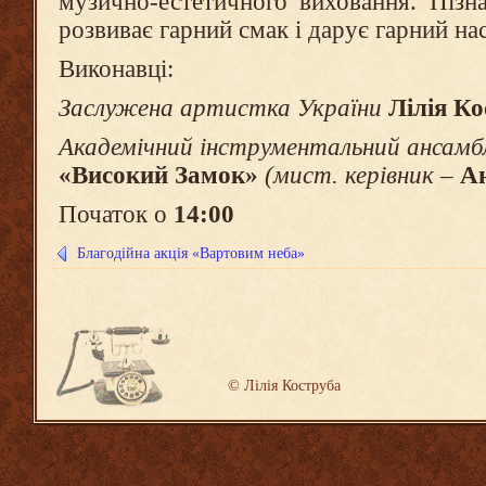
музично-естетичного виховання. Пізн
розвиває гарний смак і дарує гарний нас
Виконавці:
Заслужена артистка України
Лілія Ко
Академічний інструментальний ансамб
«Високий Замок»
(мист. керівник
–
Ан
Початок о
14:00
Благодійна акція «Вартовим неба»
©
Лілія Коструба