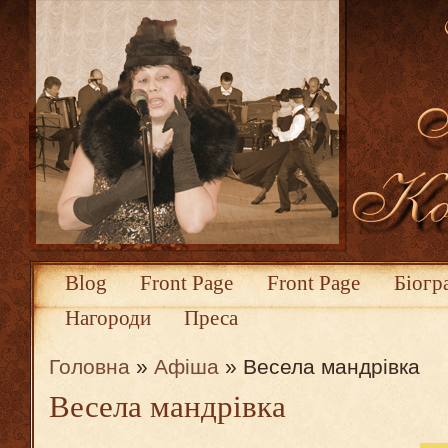
Blog
Front Page
Front Page
Біогр
Нагороди
Преса
Головна
»
Афіша
» Весела мандрівка
Весела мандрівка