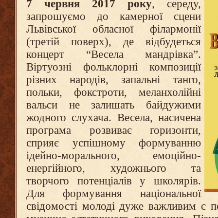
7 червня 2017 року
, середу,
запрошуємо до камерної сцени
Львівської обласної філармонії
(третій поверх), де відбудеться
концерт “Весела мандрівка”.
Віртуозні фольклорні композиції
різних народів, запальні танго,
польки, фокстроти, меланхолійні
вальси не залишать байдужими
жодного слухача. Весела, насичена
програма розвиває горизонти,
сприяє успішному формуванню
ідейно-морального, емоційно-
енергійного, художнього та
творчого потенціалів у школярів.
Для формування національної
свідомості молоді дуже важливим є п