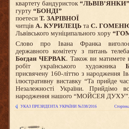
квартету бандуристок
“ЛЬВІВ’ЯНКИ
гурту
“БОНДІ”
поетеси
Т. ЗАРІВНОЇ
читців
А. КУРИЛЕЦЬ
та
С. ГОМЕН
Львівського муніципального хору
“ГО
Слово про Івана Франка виголос
державного комітету з питань телеб
Богдан ЧЕРВАК
. Також ви матимете 
робіт українського художника
присвячену 160-літтю з народження І
ілюстративну виставку “Та прийде ча
Незалежності України. Прийдімо в
народження нашого “МОЙСЕЯ ДУХУ”
УКАЗ ПРЕЗИДЕНТА УКРАЇНИ №338/2016
Сторінк