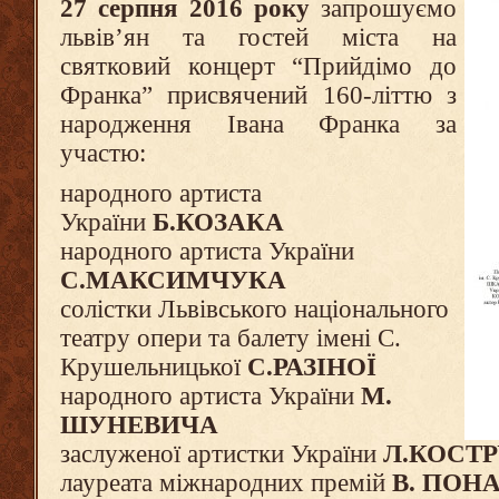
27 серпня 2016 року
запрошуємо
львів’ян та гостей міста на
святковий концерт “Прийдімо до
Франка” присвячений 160-літтю з
народження Івана Франка за
участю:
народного артиста
України
Б.КОЗАКА
народного артиста України
С.МАКСИМЧУКА
солістки Львівського національного
театру опери та балету імені С.
Крушельницької
С.РАЗІНОЇ
народного артиста України
М.
ШУНЕВИЧА
заслуженої артистки України
Л.КОСТ
лауреата міжнародних премій
В. ПОН