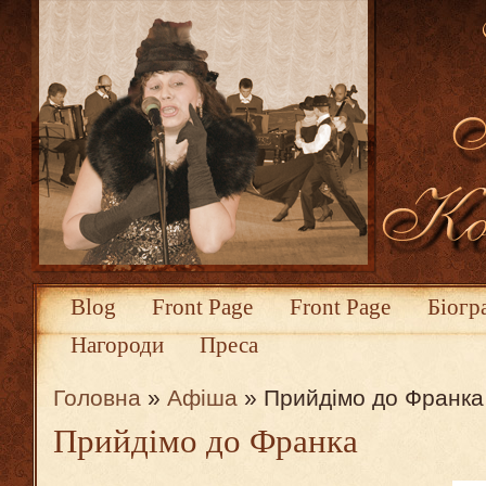
Blog
Front Page
Front Page
Біогр
Нагороди
Преса
Головна
»
Афіша
» Прийдімо до Франка
Прийдімо до Франка