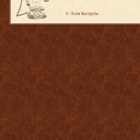
©
Лілія Коструба