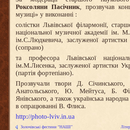
Роксоляни Пасічник
, прозвучав кон
музиці» у виконанні :
солістки Львівської філармонії, старш
національної музичної академії ім. М.
ім.С.Людкевича, заслуженої артистк
(сопрано)
та професора Львівської націонал
ім.М.Лисенка, заслуженої артистки У
(партія фортепіано).
Прозвучали твори Д. Січинського,
Анатольського, Ю. Мейтуса, Б. Фі
Янівського, а також українська народна 
в опрацюванні В. Флиса.
http://photo-lviv.in.ua
Золочівські фестини “НАШІ”
Літе