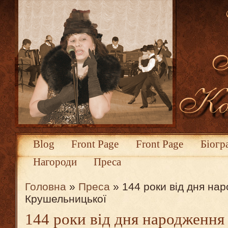
Blog
Front Page
Front Page
Біогр
Нагороди
Преса
Головна
»
Преса
» 144 роки від дня на
Крушельницької
144 роки від дня народження