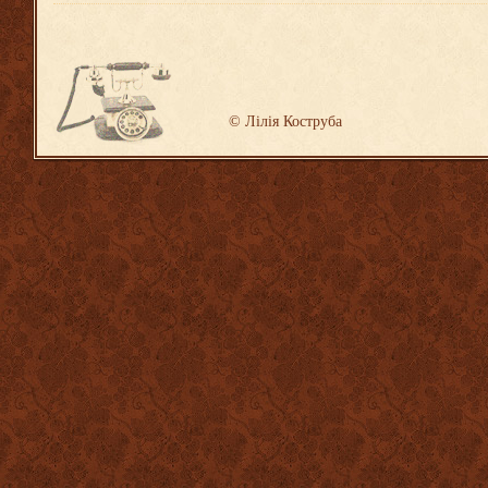
©
Лілія Коструба