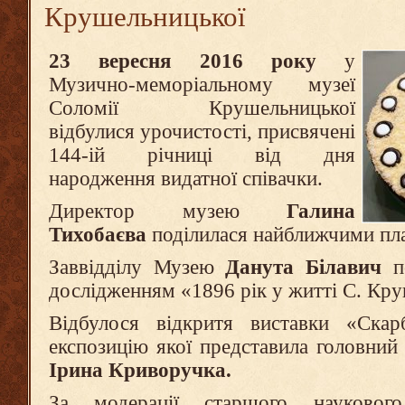
Крушельницької
23 вересня 2016 року
у
Музично-меморіальному музеї
Соломії Крушельницької
відбулися урочистості, присвячені
144-ій річниці від дня
народження видатної співачки.
Директор музею
Галина
Тихобаєва
поділилася найближчими пл
Заввідділу Музею
Данута Білавич
п
дослідженням «1896 рік у житті С. Кру
Відбулося відкритя виставки «Cка
експозицію якої представила головни
Ірина Криворучка.
За модерації старшого наукового