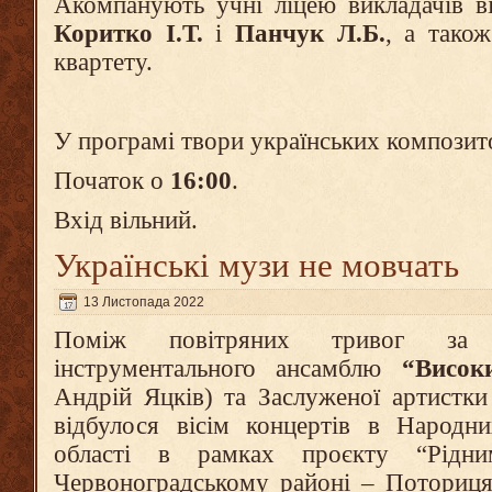
Акомпанують учні ліцею викладачів ві
Коритко І.Т.
і
Панчук Л.Б.
, а тако
квартету.
У програмі твори українських композит
Початок о
16:00
.
Вхід вільний.
Українські музи не мовчать
13 Листопада 2022
Поміж повітряних тривог за у
інструментального ансамблю
“Висок
Андрій Яцків) та Заслуженої артистк
відбулося вісім концертів в Народн
області в рамках проєкту “Рідн
Червоноградському районі – Поториця 