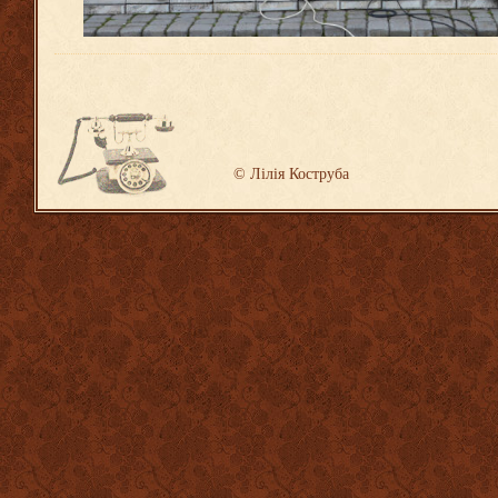
©
Лілія Коструба