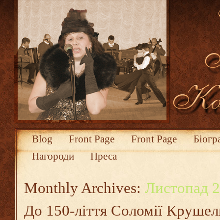
Blog
Front Page
Front Page
Біогр
Нагороди
Преса
Monthly Archives:
Листопад 
До 150-ліття Соломії Крушел