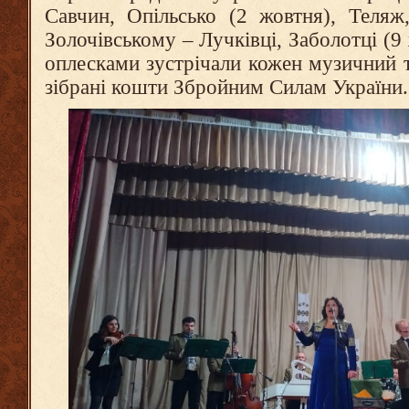
Савчин, Опільсько (2 жовтня), Теляж
Золочівському – Лучківці, Заболотці (9
оплесками зустрічали кожен музичний тв
зібрані кошти Збройним Силам України.