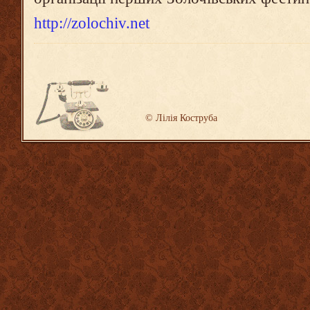
http://zolochiv.net
©
Лілія Коструба