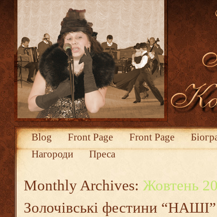
Blog
Front Page
Front Page
Біогр
Нагороди
Преса
Monthly Archives:
Жовтень 2
Золочівські фестини “НАШІ”