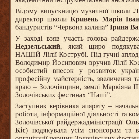
Відому випускницю музичної школи
Л
директор школи
Кривень Марія Іван
бандуристів “Червона калина”
Ірина В
У заході взяв участь голова райдерж
Недзельський
, який щиро подякува
НАШІЙ Лілії Кострубі. Під гучні аплод
Володимир Йосипович вручив Лілії Кос
особистий внесок у розвиток україн
професійну майстерність, звеличення т
краю – Золочівщини, землі Маркіяна Ш
Золочівських фестинах “Наші”.
Заступник керівника апарату – начальни
роботи, інформаційної діяльності та ко
Золочівської райдержадміністрації
Оль
Кіс
) подякувала усім спонсорам та 
організації перших Золочівських фести