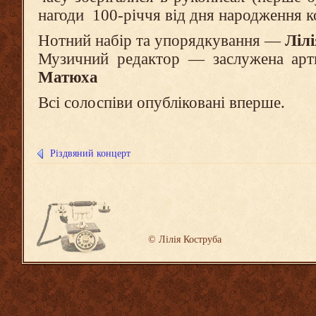
нагоди 100-річчя від дня народження к
Нотний набір та упорядкування —
Ліл
Музичний редактор — заслужена арт
Матюха
Всі солоспіви опубліковані вперше.
Різдвяний концерт
©
Лілія Коструба