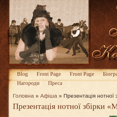
Blog
Front Page
Front Page
Біогр
Нагороди
Преса
Головна
»
Афіша
» Презентація нотної 
Презентація нотної збірки «