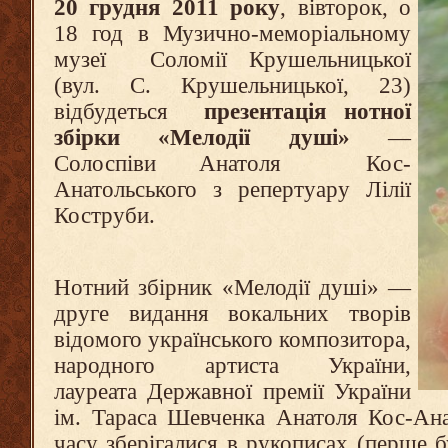
20 грудня 2011 року
, вівторок, о
18 год в Музично-меморіальному
музеї Соломії Крушельницької
(вул. С. Крушельницької, 23)
відбудеться
презентація нотної
збірки «Мелодії душі»
—
Солоспіви Анатоля Кос-
Анатольського з репертуару Лілії
Коструби.
Нотний збірник «Мелодії душі» —
друге видання вокальних творів
відомого українського композитора,
народного артиста України,
лауреата Державної премії України
ім. Тараса Шевченка Анатоля Кос-Ана
часу зберігалися в рукописах (перше б