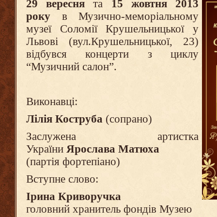
29 вересня
та
15 жовтня 2013
року
в Музично-меморіальному
музеї Соломії Крушельницької у
Львові (вул.Крушельницької, 23)
відбувся концерти з циклу
“Музичний салон”.
Виконавці:
Лілія Коструба
(сопрано)
Заслужена артистка
України
Ярослава Матюха
(партія фортепіано)
Вступне слово:
Ірина Криворучка
головний хранитель фондів Музею