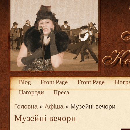
Blog
Front Page
Front Page
Біогр
Нагороди
Преса
Головна
»
Афіша
» Музейні вечори
Музейні вечори