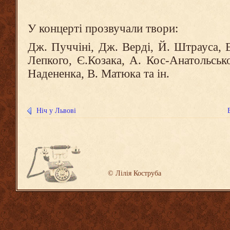
У концерті прозвучали твори:
Дж. Пуччіні, Дж. Верді, Й. Штрауса, Е
Лепкого, Є.Козака, А. Кос-Анатольсько
Надененка, В. Матюка та ін.
Ніч у Львові
©
Лілія Коструба