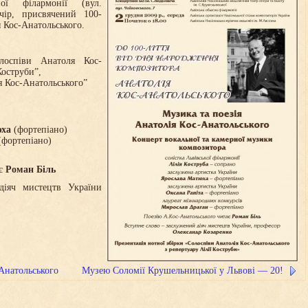
ої філармонії (вул.
ечір, присвячений 100-
 Кос-Анатольського.
олоспіви Анатоля Кос-
Коструби”,
я Кос-Анатольського”
юха
(фортепіано)
фортепіано)
ає
Роман Біль
іяч мистецтв України
Анатольського
Музею Соломії Крушельницької у Львові — 20!