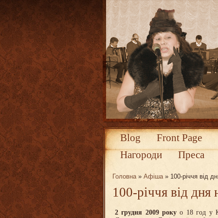
Blog
Front Page
Нагороди
Преса
Головна
»
Афіша
» 100-річчя від д
100-річчя від дня
2 грудня 2009 року
о 18 год у К