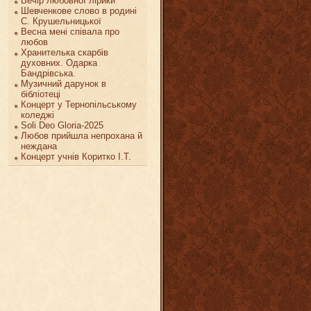
Вечір любовної лірики
Шевченкове слово в родині
С. Крушельницької
Весна мені співала про
любов
Хранителька скарбів
духовних. Одарка
Бандрівська.
Музичний дарунок в
бібліотеці
Концерт у Тернопільському
коледжі
Soli Deo Gloria-2025
Любов прийшла непрохана й
неждана
Концерт учнів Коритко І.Т.