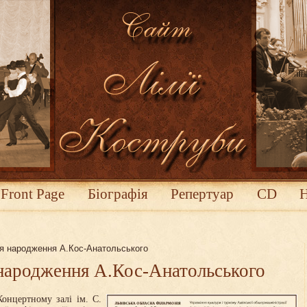
Front Page
Біографія
Репертуар
CD
ня народження А.Кос-Анатольського
 народження А.Кос-Анатольського
онцертному залі ім. С.