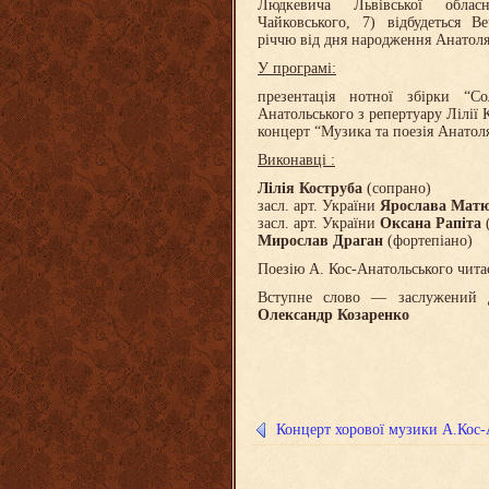
Людкевича Львівської обласн
Чайковського, 7) відбудеться В
річчю від дня народження Анатоля
У програмі:
презентація нотної збірки “С
Анатольського з репертуару Лілії 
концерт “Музика та поезія Анатол
Виконавці :
Лілія Коструба
(сопрано)
засл. арт. України
Ярослава Мат
засл. арт. України
Оксана Рапіта
(
Мирослав Драган
(фортепіано)
Поезію А. Кос-Анатольського чит
Вступне слово — заслужений д
Олександр Козаренко
Концерт хорової музики А.Кос-