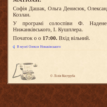
Софія Дашак, Ольга Денисюк, Олексан
Козлан.
У програмі солоспіви Ф. Наден
Нижанківського, І. Кушплера.
Початок о о
17:00.
Вхід вільний.
В музеї Олекси Новаківського
©
Лілія Коструба