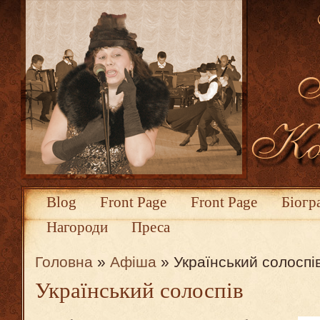
Blog
Front Page
Front Page
Біогр
Нагороди
Преса
Головна
»
Афіша
» Український солоспі
Український солоспів