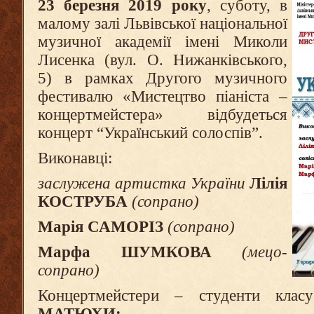
23 березня 2019 року
, суботу, в
малому залі Львівської національної
музичної академії імені Миколи
Лисенка (вул. О. Нижанківського,
5) в рамках Другого музичного
фестивалю «Мистецтво піаніста –
концертмейстера» відбудеться
концерт “Український солоспів”.
Виконавці:
заслужена артистка України
Лілія
КОСТРУБА
(сопрано)
Марія САМОРІЗ
(сопрано)
Марфа ШУМКОВА
(мецо-
сопрано)
Концертмейстери – студенти кла
МАТЮХИ: