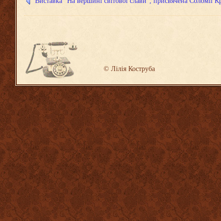
Виставка “На вершині світової слави”, присвячена Соломії 
©
Лілія Коструба