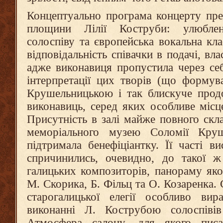
Концептуально програма концерту пре
площини Лілії Коструби: улюблен
солоспіву та європейська вокальна кла
відповідальність співачки в подачі, вла
адже виконавиця пропустила через се
інтерпретації цих творів (що форму
Крушельницькою і так блискуче прод
виконавиць, серед яких особливе місц
Присутність в залі майже повного скл
меморіального музею Соломії Круш
підтримала бенефіціантку. Її часті 
спричинились, очевидно, до такої ж
галицьких композиторів, панораму як
М. Скорика, Б. Фільц та О. Козаренка. 
старогалицької елегії особливо ви
виконанні Л. Кострубою солоспівів
Атмосфера салону, для якого пис