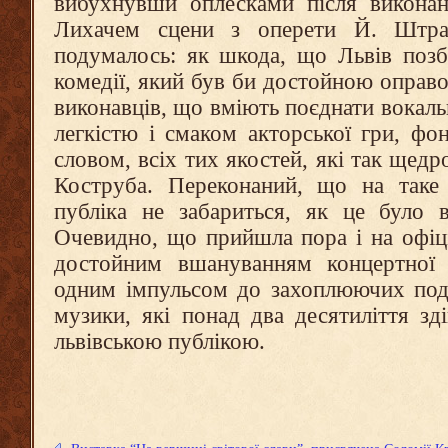
вибухнувши оплесками після викона
Лихачем сцени з оперети Й. Штра
подумалось: як шкода, що Львів позб
комедії, який був би достойною оправ
виконавців, що вміють поєднати вокаль
легкістю і смаком акторської гри, ф
словом, всіх тих якостей, які так щед
Коструба. Переконаний, що на таке 
публіка не забариться, як це було 
Очевидно, що прийшла пора і на офіцій
достойним вшануванням концертної д
одним імпульсом до захоплюючих под
музики, які понад два десятиліття зд
львівською публікою.