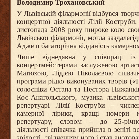
Володимир Трохановський
У Львівській філармонії відбувся творчи
концертної діяльності Лілії Коструби.
листопада 2008 року широке коло сво
Львівської філармонії, могла заздалегід
Адже її багаторічна відданість камерном
Лише віднедавна у співпраці із 
концертмейстерами заслуженою артис
Матюхою, Лідією Ніколаєвою співачк
програми рідко виконуваних творів («П
солоспіви Остапа та Нестора Нижанкі
Кос-Анатольського, музика львівсько
репертуарі Лілії Коструби – числен
камерної лірики, кращі номери к
репертуару, словом – до 25-річн
діяльності співачка прийшла в зеніті в
зрілості, свідченням чого і став анотова