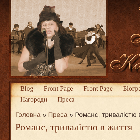
Blog
Front Page
Front Page
Біогр
Нагороди
Преса
Головна
»
Преса
» Романс, тривалістю 
Романс, тривалістю в життя