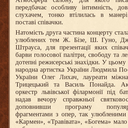
передбачає особливу інтимність, дов
слухачем, тонко втілилась в манері
поставі співачки.
Натомість друга частина концерту ста
улюблених тем Ж. Бізе, Ш. Гуно, Дж
Штрауса, для презентації яких співа
барви голосової палітри, свободу та лег
дотепні режисерські знахідки. У цьому
народна артистка України Людмила Пос
України Олег Лихач, лауреати міжн
Трицецький та Василь Понайда. Ак
оркестр львівської філармонії під б
надав вечору справжньої святковост
доповнивши програму популя
фрагментами з опер, так улюбленими 
«Кармен», «Травівата», «Богема» мало 